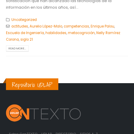
sofisticación que han alcanzado las tecnologías de la
información en los últimos años, así...
Uncategorized
actitudes
,
Aurelio López-Malo
,
competencias
,
Enrique Palou
,
Escuela de Ingeniería
,
habilidades
,
metacognición
,
Nelly Ramírez
Corona
,
siglo 21
READ MORE...
Repositorio UDLAP