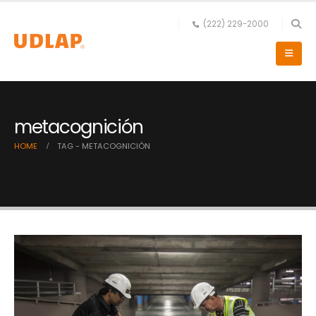
(222) 229-2000
metacognición
HOME
TAG -
METACOGNICIÓN