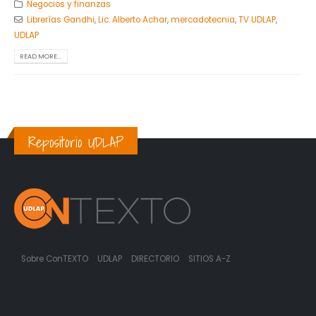
Negocios y finanzas
Librerías Gandhi
,
Lic. Alberto Achar
,
mercadotecnia
,
TV UDLAP
,
UDLAP
READ MORE...
Repositorio UDLAP
Sobre ConTEXTO
UDLAP
DIRECTORIO
SITIOS A-Z