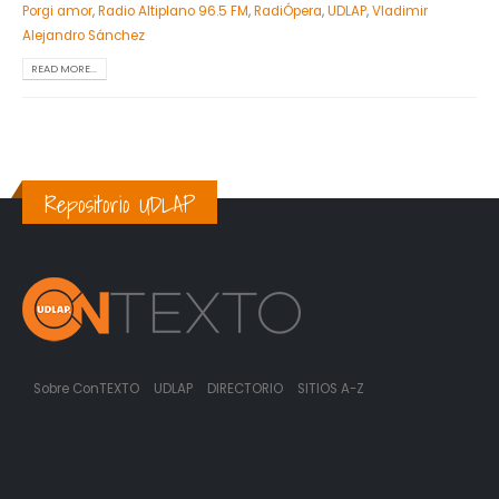
Porgi amor
,
Radio Altiplano 96.5 FM
,
RadiÓpera
,
UDLAP
,
Vladimir
Alejandro Sánchez
READ MORE...
Repositorio UDLAP
Sobre ConTEXTO
UDLAP
DIRECTORIO
SITIOS A-Z