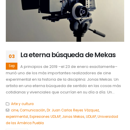
La eterna búsqueda de Mekas
03
Sep
A principios de 2019 –el 23 de enero exactamente–
murió uno de los más importantes realizadores de cine
experimental en la historia de la disciplina: Jonas Mekas. Un
artista en una eterna búsqueda de sentido en las cosas más
cotidianas y vivenciales que ocurrían en su día a día. Un...
Arte y cultura
cine
,
Comunicación
,
Dr. Juan Carlos Reyes Vázquez
,
experimental
,
Expresiones UDLAP
,
Jonas Mekas
,
UDLAP
,
Universidad
de las América Puebla