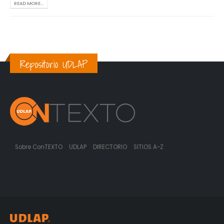
READ MORE...
Repositorio UDLAP
Sobre ConTEXTO
UDLAP
DIRECTORIO
SITIOS A-Z