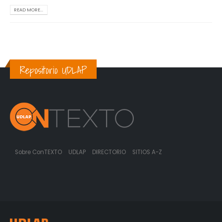
READ MORE...
Repositorio UDLAP
Sobre ConTEXTO
UDLAP
DIRECTORIO
SITIOS A-Z