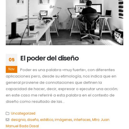
El poder del diseño
05
Nov
Poder es una palabra «muy fuerte», con diferentes
aplicaciones pero, desde su etimología, nos indica que en
general proviene de connotaciones que definen la
capacidad de hacer, decir, expresar o ejecutar una acción;
en este caso me referiré a esta palabra en el contexto de
diseño como resultado de las...
Uncategorized
designio
,
diseño
,
estético
,
imágenes
,
interfaces
,
Mtro. Juan
Manuel Bada Dosal