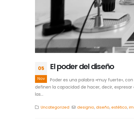
El poder del diseño
05
Nov
Poder es una palabra «muy fuerte», con
definen la capacidad de hacer, decir, expresar
las...
Uncategorized
designio
,
diseño
,
estético
,
im