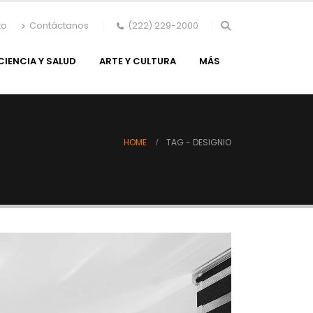
to
Contáctanos
(222) 229-2000
CIENCIA Y SALUD
ARTE Y CULTURA
MÁS
HOME
TAG -
DESIGNIO