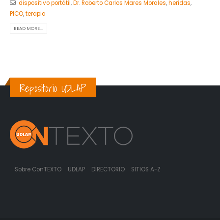
dispositivo portátil
,
Dr. Roberto Carlos Mares Morales
,
heridas
,
PICO
,
terapia
READ MORE...
Repositorio UDLAP
Sobre ConTEXTO
UDLAP
DIRECTORIO
SITIOS A-Z