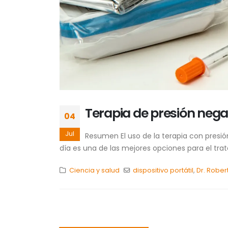
Terapia de presión negat
04
Jul
Resumen El uso de la terapia con presió
día es una de las mejores opciones para el tra
Ciencia y salud
dispositivo portátil
,
Dr. Rober