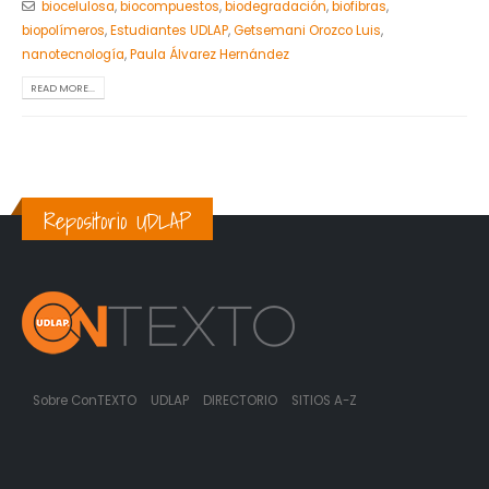
biocelulosa
,
biocompuestos
,
biodegradación
,
biofibras
,
biopolímeros
,
Estudiantes UDLAP
,
Getsemani Orozco Luis
,
nanotecnología
,
Paula Álvarez Hernández
READ MORE...
Repositorio UDLAP
Sobre ConTEXTO
UDLAP
DIRECTORIO
SITIOS A-Z