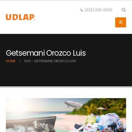
(222) 229-2000
Getsemani Orozco Luis
HOME
TAG -
GETSEMANI OROZCO LUIS