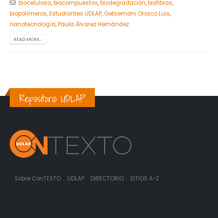
biocelulosa
,
biocompuestos
,
biodegradación
,
biofibras
,
biopolímeros
,
Estudiantes UDLAP
,
Getsemani Orozco Luis
,
nanotecnología
,
Paula Álvarez Hernández
READ MORE...
Repositorio UDLAP
Sobre ConTEXTO
UDLAP
DIRECTORIO
SITIOS A-Z