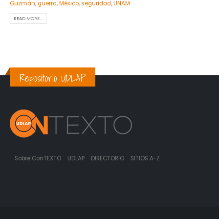
Guzmán
,
guerra
,
México
,
seguridad
,
UNAM
READ MORE...
Repositorio UDLAP
Sobre ConTEXTO
UDLAP
DIRECTORIO
SITIOS A-Z