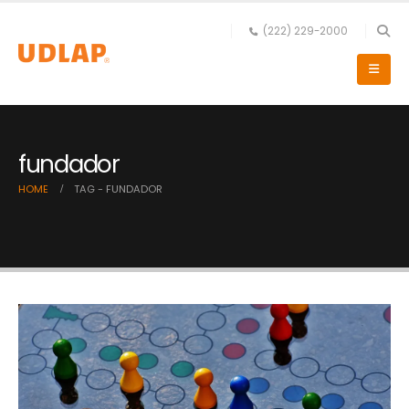
(222) 229-2000
fundador
HOME
TAG -
FUNDADOR