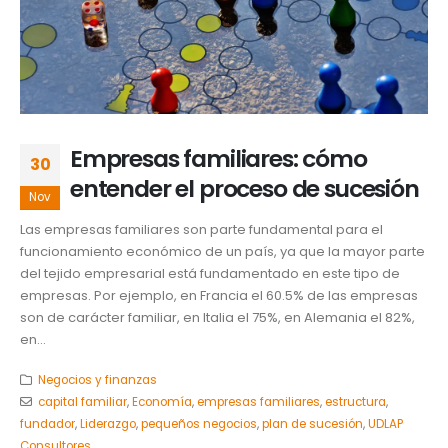
Empresas familiares: cómo
30
entender el proceso de sucesión
Nov
Las empresas familiares son parte fundamental para el
funcionamiento económico de un país, ya que la mayor parte
del tejido empresarial está fundamentado en este tipo de
empresas. Por ejemplo, en Francia el 60.5% de las empresas
son de carácter familiar, en Italia el 75%, en Alemania el 82%,
en...
Negocios y finanzas
capital familiar
,
Economía
,
empresas familiares
,
estructura
,
fundador
,
Liderazgo
,
pequeños negocios
,
plan de sucesión
,
UDLAP
Consultores