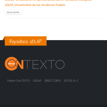
UDLAP
,
Universidad de las Américas Puebla
READ MORE...
Repositorio UDLAP
Sobre ConTEXTO
UDLAP
DIRECTORIO
SITIOS A-Z