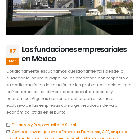
Las fundaciones empresariales
07
en México
Mar
Cotidianamente escuchamos cuestionamientos desde la
ciudadanía, sobre el papel de las empresas con respecto a
su participación en la solución de los problemas sociales que
enfrentamos en las dimensiones: social, ambiental y
económica. Algunas corrientes defienden el carácter
exclusivo de las empresas como generadoras de valor
económico, otras en el punto...
Desarrollo y Responsabilidad Social
Centro de Investigación de Empresas Familiares
,
CIEF
,
empresa
social
,
Fundaciones empresariales
,
Martín González Vásquez
,