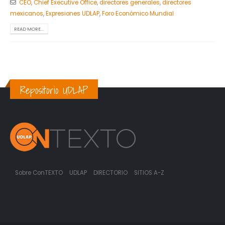
CEO
,
Chief Executive Office
,
directores generales
,
directores
mexicanos
,
Expresiones UDLAP
,
Foro Económico Mundial
READ MORE...
Repositorio UDLAP
Sobre ConTEXTO
UDLAP
DIRECTORIO
SITIOS A-Z