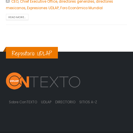
CEO
,
Chief Executive Office
,
directores generales
,
directores
mexicanos
,
Expresiones UDLAP
,
Foro Económico Mundial
READ MORE...
Repositorio UDLAP
Sobre ConTEXTO
UDLAP
DIRECTORIO
SITIOS A-Z