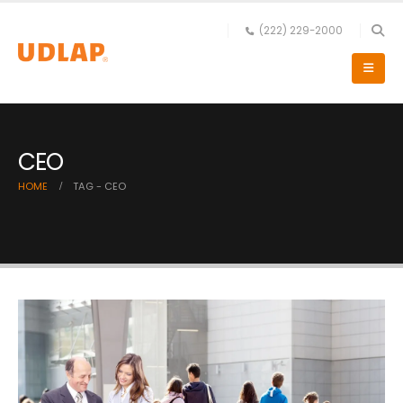
(222) 229-2000
CEO
HOME
TAG -
CEO