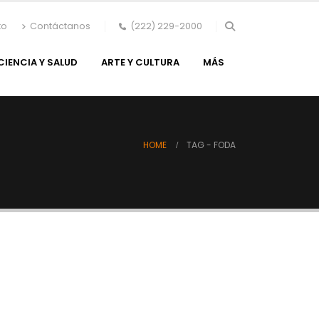
to
Contáctanos
(222) 229-2000
CIENCIA Y SALUD
ARTE Y CULTURA
MÁS
HOME
TAG -
FODA