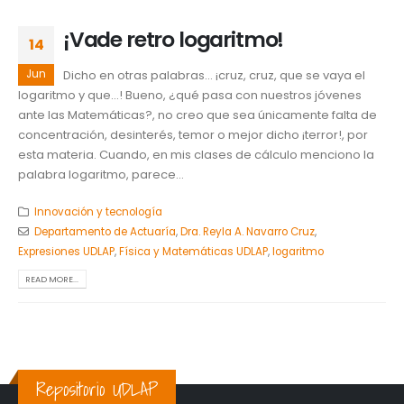
¡Vade retro logaritmo!
14
Jun
Dicho en otras palabras… ¡cruz, cruz, que se vaya el
logaritmo y que…! Bueno, ¿qué pasa con nuestros jóvenes
ante las Matemáticas?, no creo que sea únicamente falta de
concentración, desinterés, temor o mejor dicho ¡terror!, por
esta materia. Cuando, en mis clases de cálculo menciono la
palabra logaritmo, parece...
Innovación y tecnología
Departamento de Actuaría
,
Dra. Reyla A. Navarro Cruz
,
Expresiones UDLAP
,
Física y Matemáticas UDLAP
,
logaritmo
READ MORE...
Repositorio UDLAP