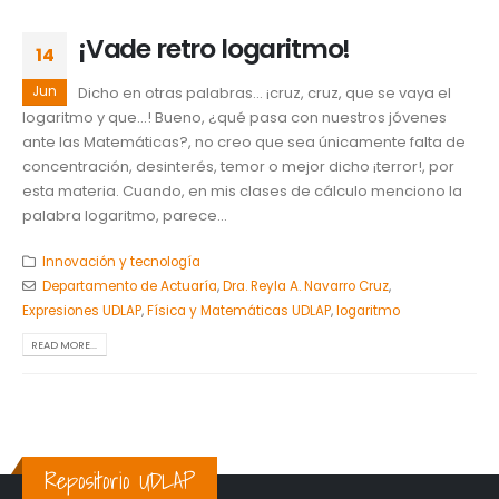
¡Vade retro logaritmo!
14
Jun
Dicho en otras palabras… ¡cruz, cruz, que se vaya el
logaritmo y que…! Bueno, ¿qué pasa con nuestros jóvenes
ante las Matemáticas?, no creo que sea únicamente falta de
concentración, desinterés, temor o mejor dicho ¡terror!, por
esta materia. Cuando, en mis clases de cálculo menciono la
palabra logaritmo, parece...
Innovación y tecnología
Departamento de Actuaría
,
Dra. Reyla A. Navarro Cruz
,
Expresiones UDLAP
,
Física y Matemáticas UDLAP
,
logaritmo
READ MORE...
Repositorio UDLAP