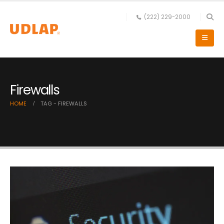
(222) 229-2000
Firewalls
HOME
TAG -
FIREWALLS