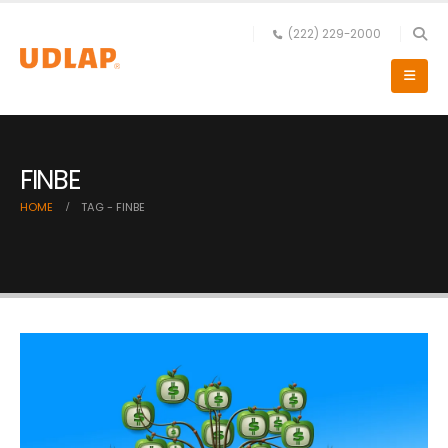
(222) 229-2000
FINBE
HOME
TAG -
FINBE