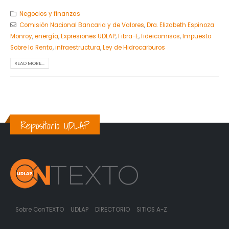
Negocios y finanzas
Comisión Nacional Bancaria y de Valores
,
Dra. Elizabeth Espinoza
Monroy
,
energía
,
Expresiones UDLAP
,
Fibra-E
,
fideicomisos
,
Impuesto
Sobre la Renta
,
infraestructura
,
Ley de Hidrocarburos
READ MORE...
Repositorio UDLAP
Sobre ConTEXTO
UDLAP
DIRECTORIO
SITIOS A-Z