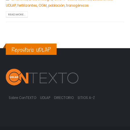
UDLAP
,
fertilizantes
,
OGM
,
población
,
transgénicos
READ MORE...
Repositorio UDLAP
Sobre ConTEXTO
UDLAP
DIRECTORIO
SITIOS A-Z