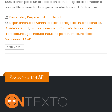
1995 dieron pie a un proceso en el cual —gracias también a
una política orientada a generar electricidad vía fuentes...
Desarrollo y Responsabilidad Social
Departamento de Administración de Negocios Internacionales
,
Dr. Adrián Duhalt
,
Estimaciones de la Comisión Nacional de
Hidrocarburos
,
gas natural
,
industria petroquímica
,
Petróleos
Mexicanos
,
UDLAP
READ MORE...
Repositorio UDLAP