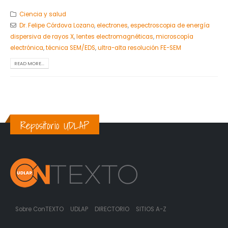
Ciencia y salud
Dr. Felipe Córdova Lozano
,
electrones
,
espectroscopia de energía
dispersiva de rayos X
,
lentes electromagnéticas
,
microscopía
electrónica
,
técnica SEM/EDS
,
ultra-alta resolución FE-SEM
READ MORE...
Repositorio UDLAP
Sobre ConTEXTO
UDLAP
DIRECTORIO
SITIOS A-Z