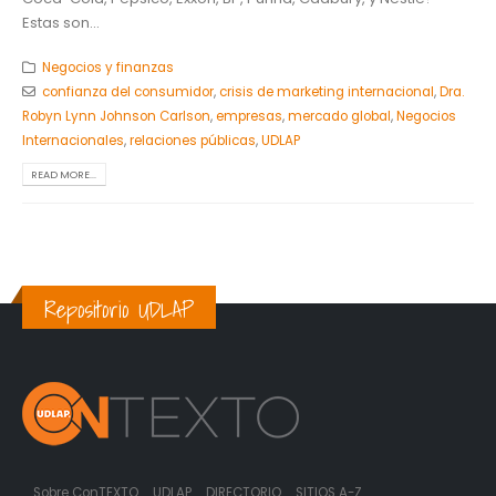
Estas son...
Negocios y finanzas
confianza del consumidor
,
crisis de marketing internacional
,
Dra.
Robyn Lynn Johnson Carlson
,
empresas
,
mercado global
,
Negocios
Internacionales
,
relaciones públicas
,
UDLAP
READ MORE...
Repositorio UDLAP
Sobre ConTEXTO
UDLAP
DIRECTORIO
SITIOS A-Z