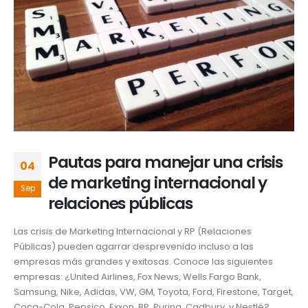
Pautas para manejar una crisis
04
de marketing internacional y
Sep
relaciones públicas
Las crisis de Marketing Internacional y RP (Relaciones
Públicas) pueden agarrar desprevenido incluso a las
empresas más grandes y exitosas. Conoce las siguientes
empresas: ¿United Airlines, Fox News, Wells Fargo Bank,
Samsung, Nike, Adidas, VW, GM, Toyota, Ford, Firestone, Target,
Coca-Cola, Pepsico, Exxon, BP, Purina, Cadbury, y Nestlé?