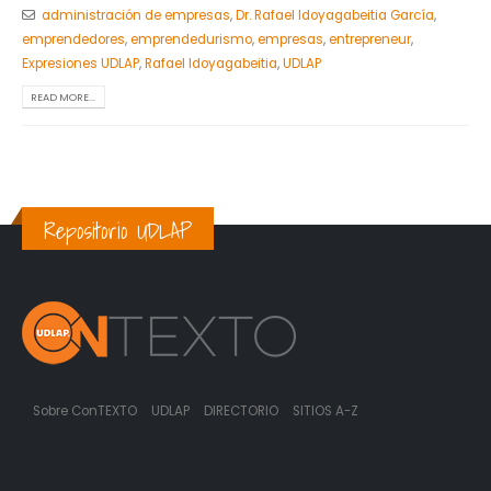
administración de empresas
,
Dr. Rafael Idoyagabeitia García
,
emprendedores
,
emprendedurismo
,
empresas
,
entrepreneur
,
Expresiones UDLAP
,
Rafael Idoyagabeitia
,
UDLAP
READ MORE...
Repositorio UDLAP
Sobre ConTEXTO
UDLAP
DIRECTORIO
SITIOS A-Z