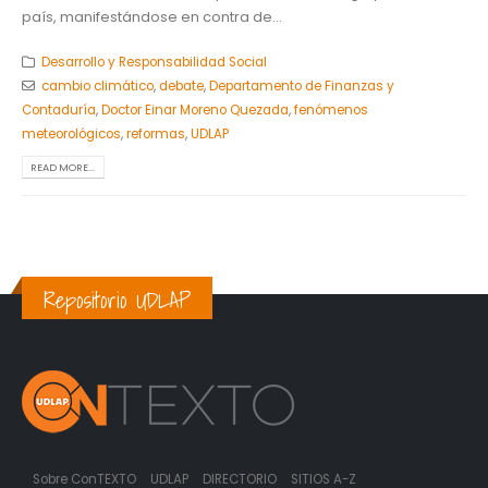
país, manifestándose en contra de...
Desarrollo y Responsabilidad Social
cambio climático
,
debate
,
Departamento de Finanzas y
Contaduría
,
Doctor Einar Moreno Quezada
,
fenómenos
meteorológicos
,
reformas
,
UDLAP
READ MORE...
Repositorio UDLAP
Sobre ConTEXTO
UDLAP
DIRECTORIO
SITIOS A-Z