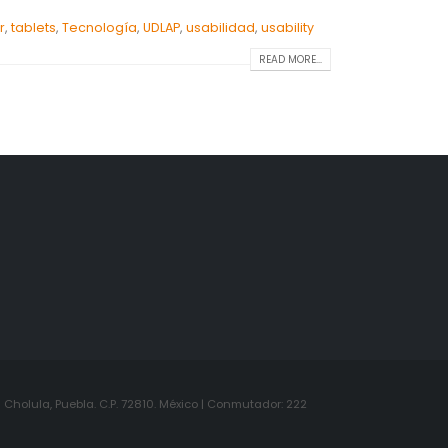
r
,
tablets
,
Tecnología
,
UDLAP
,
usabilidad
,
usability
READ MORE...
Cholula, Puebla. C.P. 72810. México | Conmutador: 222