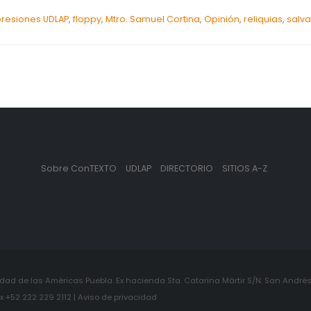
presiones UDLAP
,
floppy
,
Mtro. Samuel Cortina
,
Opinión
,
reliquias
,
salva
Sobre ConTEXTO
UDLAP
DIRECTORIO
SITIOS A-Z
ad de las Américas Puebla. Ex hacienda Sta. Catarina Mártir S/N. San Andrés 
+52 222 229 2112 | Aviso de privacidad