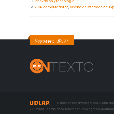
Innovación y tecnología
2014
,
computadoras
,
Diseño de Información
,
Ex
Repositorio UDLAP
Derechos Reservados © 2026. Universid
229 2000 | Admisiones: informes.nuevoingreso@udlap.mx 