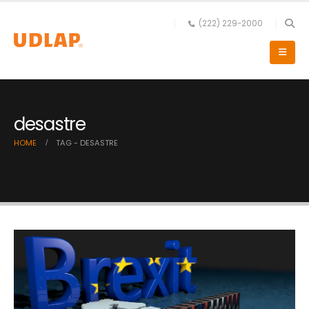
(222) 229-2000
desastre
HOME
TAG -
DESASTRE