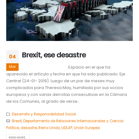
Brexit, ese desastre
04
Mar
Espacio en el que ha
aparecido el artículo y fecha en que ha sido publicado: Eje
Central (24-01- 2019). Luego de un par de meses muy
complicados para Theresa May, humillada por sus socios
europeos y con varias derrotas consecutivas en la Cámara
de los Comunes, al grado de verse...
Desarrollo y Responsabilidad Social
Brexit
,
Departamento de Relaciones Internacionales y Ciencia
Política
,
desastre
,
Reino Unido
,
UDLAP
,
Unión Europea
READ MORE...