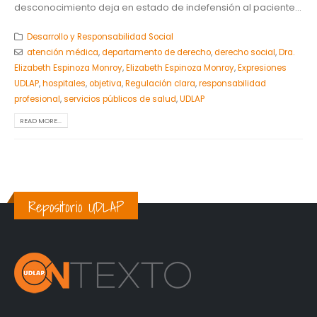
desconocimiento deja en estado de indefensión al paciente...
Desarrollo y Responsabilidad Social
atención médica
,
departamento de derecho
,
derecho social
,
Dra.
Elizabeth Espinoza Monroy
,
Elizabeth Espinoza Monroy
,
Expresiones
UDLAP
,
hospitales
,
objetiva
,
Regulación clara
,
responsabilidad
profesional
,
servicios públicos de salud
,
UDLAP
READ MORE...
Repositorio UDLAP