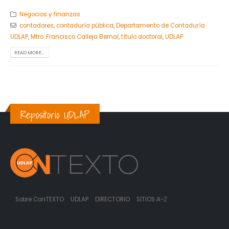
Negocios y finanzas
contadores
,
contaduría pública
,
Departamento de Contaduría
UDLAP
,
Mtro. Francisco Calleja Bernal
,
título doctoral
,
UDLAP
READ MORE...
Repositorio UDLAP
Sobre ConTEXTO
UDLAP
DIRECTORIO
SITIOS A-Z