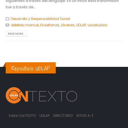
siguientes a través del lenguaje. En un inicio esta transmisión
fue a través de...
Desarrollo y Responsabilidad Social
deletreo manual
,
Enseñanza
,
Jóvenes
,
UDLAP
,
vocabulario
READ MORE...
Repositorio UDLAP
Sobre ConTEXTO
UDLAP
DIRECTORIO
SITIOS A-Z