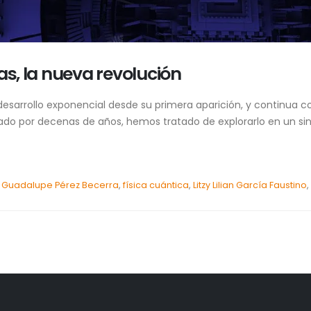
, la nueva revolución
esarrollo exponencial desde su primera aparición, y continua c
do por decenas de años, hemos tratado de explorarlo en un sinf
 Guadalupe Pérez Becerra
,
física cuántica
,
Litzy Lilian García Faustino
,