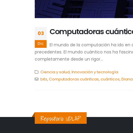
Computadoras cuánticas
03
Dic
El mundo de la computación ha ido en d
precedentes. El mundo cuántico nos ha fascina
completamente desde un rigor...
Ciencia y salud
,
Innovación y tecnología
bits
,
Computadoras cuánticas
,
cuánticos
,
Diana
Repositorio UDLAP