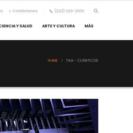
to
Contáctanos
(222) 229-2000
CIENCIA Y SALUD
ARTE Y CULTURA
MÁS
HOME
TAG -
CUÁNTICOS