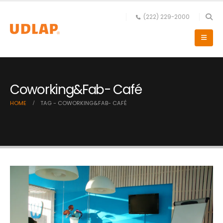
(222) 229-2000
Coworking&Fab- Café
HOME
TAG -
COWORKING&FAB- CAFÉ