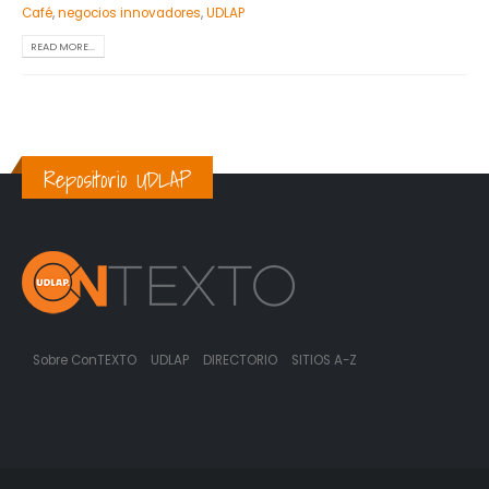
Café
,
negocios innovadores
,
UDLAP
READ MORE...
Repositorio UDLAP
Sobre ConTEXTO
UDLAP
DIRECTORIO
SITIOS A-Z