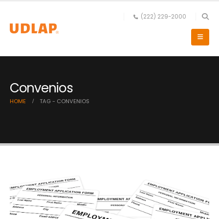
(222) 229-2000
Convenios
HOME
TAG -
CONVENIOS