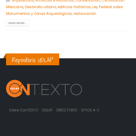
arquitectura
,
Artísticas e Históricas
,
Conservación
,
Constitución
Mexicana
,
Desarrollo urbano
,
edificios históricos
,
Ley Federal sobre
Monumentos y Zonas Arqueológicas
,
restauración
READ MORE...
Repositorio UDLAP
Sobre ConTEXTO
UDLAP
DIRECTORIO
SITIOS A-Z