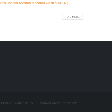
Mtro. Marco Antonio Morales Castro
,
UDLAP
,
READ MORE...
Cholula, Puebla. C.P. 72810. México | Conmutador: 222