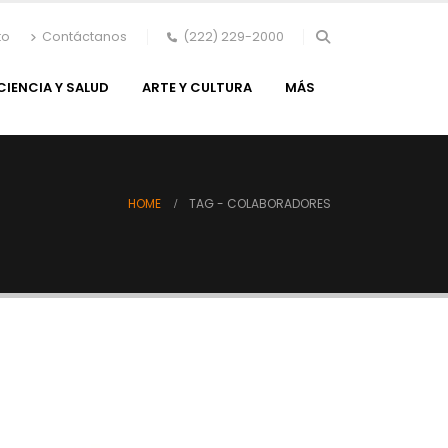
to
Contáctanos
(222) 229-2000
CIENCIA Y SALUD
ARTE Y CULTURA
MÁS
HOME
TAG -
COLABORADORES