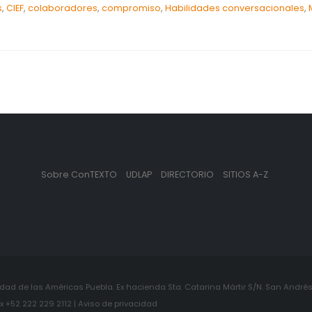
s
,
CIEF
,
colaboradores
,
compromiso
,
Habilidades conversacionales
,
Sobre ConTEXTO
UDLAP
DIRECTORIO
SITIOS A-Z
ad de las Américas Puebla. Ex hacienda Sta. Catarina Mártir S/N. San Andrés 
+52 222 229 2112 | Aviso de privacidad