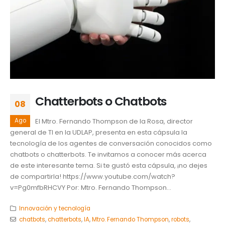
Chatterbots o Chatbots
08
Ago
El Mtro. Fernando Thompson de la Rosa, director
general de
TI‬ en la‪ UDLAP‬, presenta en esta cápsula la
tecnología de los agentes de conversación conocidos como
chatbots o chatterbots. Te invitamos a conocer más acerca
de este interesante tema. Si te gustó esta cápsula, ¡no dejes
de compartirla! https://www.youtube.com/watch?
v=Pg0mfbRHCVY Por: Mtro. Fernando Thompson...
Innovación y tecnología
chatbots
,
chatterbots
,
IA
,
Mtro. Fernando Thompson
,
robots
,