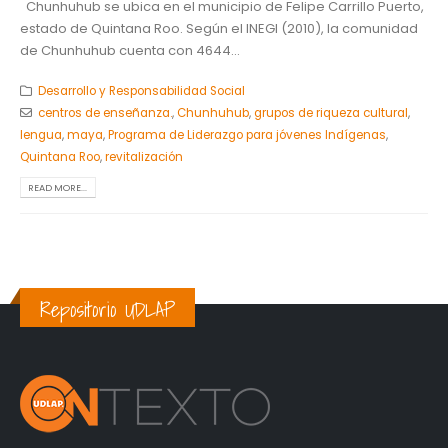
Chunhuhub se ubica en el municipio de Felipe Carrillo Puerto,
estado de Quintana Roo. Según el INEGI (2010), la comunidad
de Chunhuhub cuenta con 4644...
Desarrollo y Responsabilidad Social
centros de enseñanza.
,
Chunhuhub
,
grupos de riqueza cultural
,
lengua
,
maya
,
Programa de Liderazgo para jóvenes Indígenas
,
Quintana Roo
,
revitalización
READ MORE...
Repositorio UDLAP