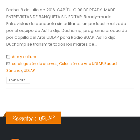
Fecha: 8 de julio de 2016. CAPÍTULO 08 DE READY-MADE.
ENTREVISTAS DE BANQUETA SIN EDITAR. Ready-made.
Entrevistas de banqueta sin editar es un podcast realizado
por el equipo de Así lo dijo Duchamp, programa producido
por Capilla del Arte UDLAP para Radio BUAP. Así lo dijo
Duchamp se transmite todos los martes de...
Arte y cultura
catalogación de acervos
,
Colección de Arte UDLAP
,
Raquel
Sánchez
,
UDLAP
READ MORE...
Repositorio UDLAP