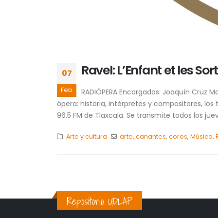
Ravel: L’Enfant et les Sor
07
Feb
RADIÓPERA Encargados: Joaquín Cruz Mar
ópera: historia, intérpretes y compositores, lo
96.5 FM de Tlaxcala. Se transmite todos los jueve
Arte y cultura
arte
,
canantes
,
coros
,
Música
,
Repositorio UDLAP