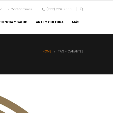
to
Contáctanos
(222) 229-2000
CIENCIA Y SALUD
ARTE Y CULTURA
MÁS
HOME
TAG -
CANANTES