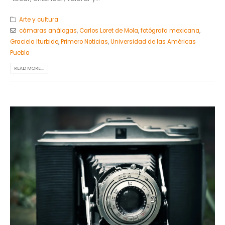
Arte y cultura
cámaras análogas
,
Carlos Loret de Mola
,
fotógrafa mexicana
,
Graciela Iturbide
,
Primero Noticias
,
Universidad de las Américas
Puebla
READ MORE...