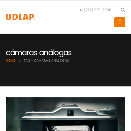
(222) 229-2000
cámaras análogas
HOME
TAG -
CÁMARAS ANÁLOGAS