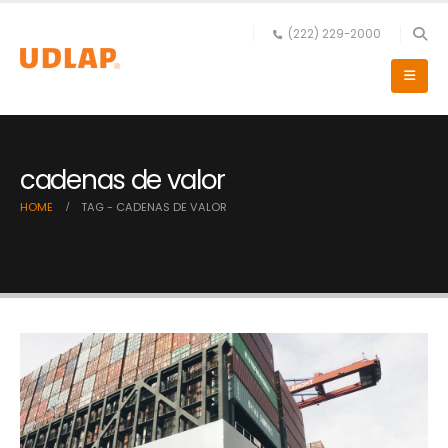
(222) 229-2000
cadenas de valor
HOME
TAG -
CADENAS DE VALOR