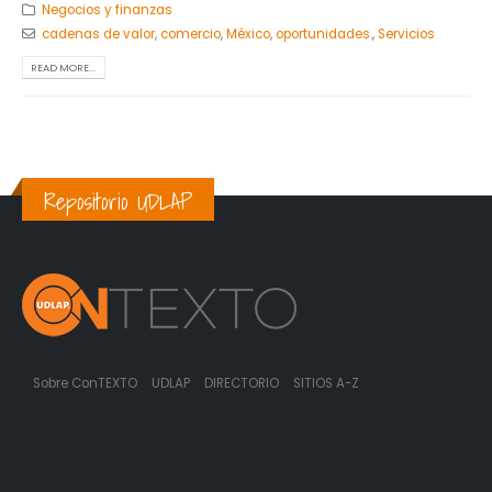
Negocios y finanzas
cadenas de valor
,
comercio
,
México
,
oportunidades.
,
Servicios
READ MORE...
Repositorio UDLAP
Sobre ConTEXTO
UDLAP
DIRECTORIO
SITIOS A-Z