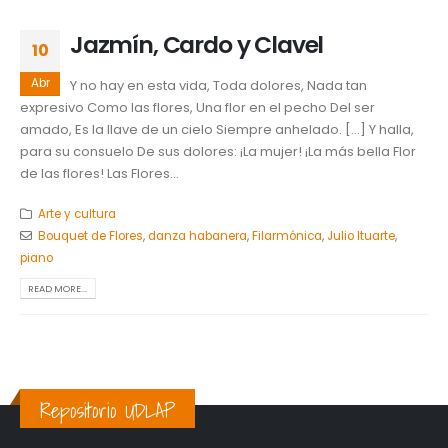
Jazmín, Cardo y Clavel
10
Abr
Y no hay en esta vida, Toda dolores, Nada tan
expresivo Como las flores, Una flor en el pecho Del ser
amado, Es la llave de un cielo Siempre anhelado. […] Y halla,
para su consuelo De sus dolores: ¡La mujer! ¡La más bella Flor
de las flores! Las Flores...
Arte y cultura
Bouquet de Flores
,
danza habanera
,
Filarmónica
,
Julio Ituarte
,
piano
READ MORE...
Repositorio UDLAP