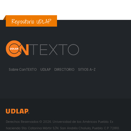
Repositorio UDLAP
Sobre ConTEXTO
UDLAP
DIRECTORIO
SITIOS A-Z
Derechos Reservados © 2026. Universidad de las Américas Puebla. Ex
hacienda Sta. Catarina Mártir S/N. San Andrés Cholula, Puebla. C.P. 72810.