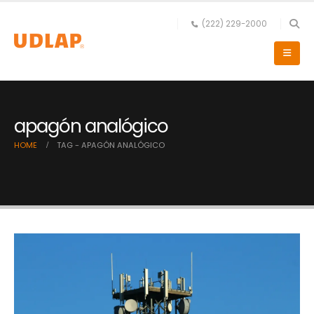
(222) 229-2000
apagón analógico
HOME
TAG -
APAGÓN ANALÓGICO