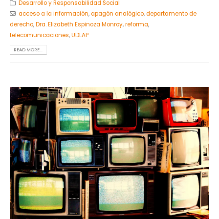
Desarrollo y Responsabilidad Social
acceso a la información
,
apagón analógico
,
departamento de
derecho
,
Dra. Elizabeth Espinoza Monroy
,
reforma
,
telecomunicaciones
,
UDLAP
READ MORE...