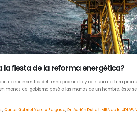
a la fiesta de la reforma energética?
n conocimientos del tema promedio y con una cartera promedi
n manos del gobierno pasó a las manos de un hombre, éste se c
as
,
Carlos Gabriel Varela Salgado
,
Dr. Adrián Duhalt
,
MBA de la UDLAP
,