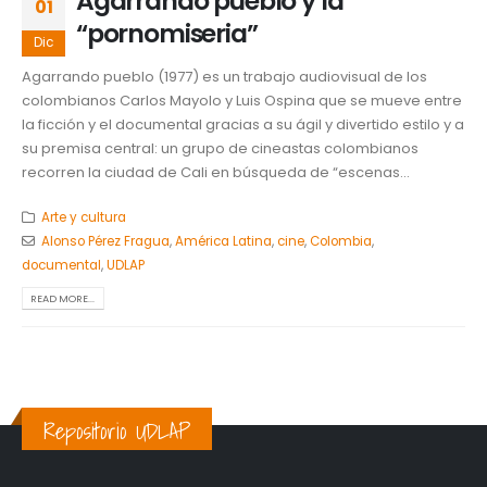
Agarrando pueblo y la
01
“pornomiseria”
Dic
Agarrando pueblo (1977) es un trabajo audiovisual de los
colombianos Carlos Mayolo y Luis Ospina que se mueve entre
la ficción y el documental gracias a su ágil y divertido estilo y a
su premisa central: un grupo de cineastas colombianos
recorren la ciudad de Cali en búsqueda de “escenas...
Arte y cultura
Alonso Pérez Fragua
,
América Latina
,
cine
,
Colombia
,
documental
,
UDLAP
READ MORE...
Repositorio UDLAP