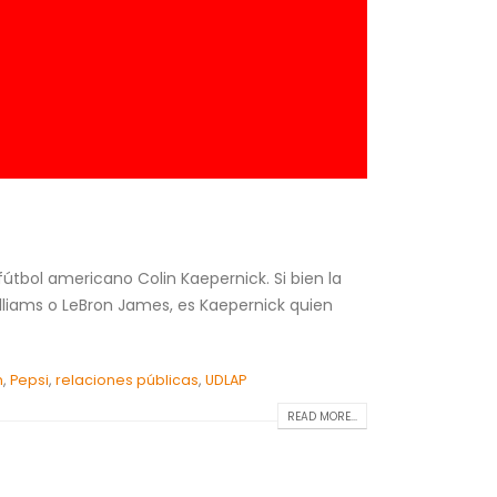
útbol americano Colin Kaepernick. Si bien la
lliams o LeBron James, es Kaepernick quien
n
,
Pepsi
,
relaciones públicas
,
UDLAP
READ MORE...