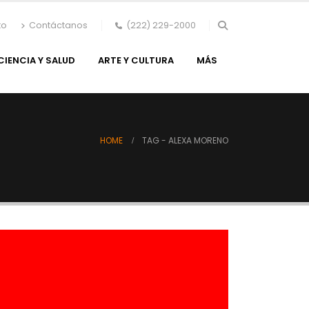
to
Contáctanos
(222) 229-2000
CIENCIA Y SALUD
ARTE Y CULTURA
MÁS
HOME
TAG -
ALEXA MORENO