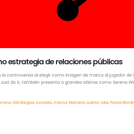
o estrategia de relaciones públicas
la controversia al elegir como imagen de marca al jugador de f
 Just do it, también presenta a grandes atletas como Serena Wi
Moreno
,
Estrategias sociales
,
marca
,
Mariana Juárez
,
nike
,
Paola Morá