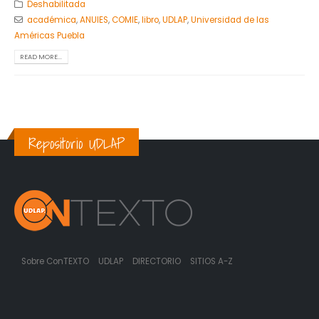
Deshabilitada
académica
,
ANUIES
,
COMIE
,
libro
,
UDLAP
,
Universidad de las
Américas Puebla
READ MORE...
Repositorio UDLAP
Sobre ConTEXTO
UDLAP
DIRECTORIO
SITIOS A-Z