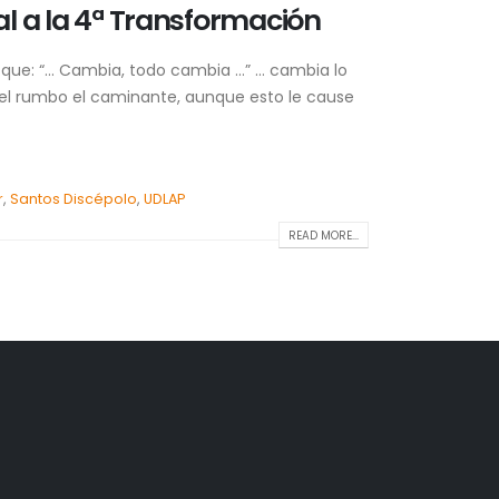
al a la 4ª Transformación
 que: “… Cambia, todo cambia …” … cambia lo
el rumbo el caminante, aunque esto le cause
r
,
Santos Discépolo
,
UDLAP
READ MORE...