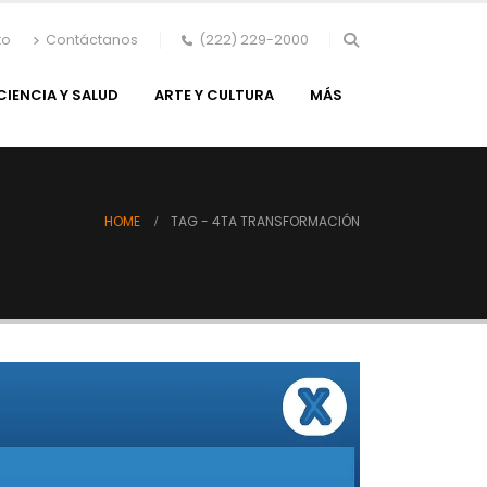
to
Contáctanos
(222) 229-2000
CIENCIA Y SALUD
ARTE Y CULTURA
MÁS
HOME
TAG -
4TA TRANSFORMACIÓN