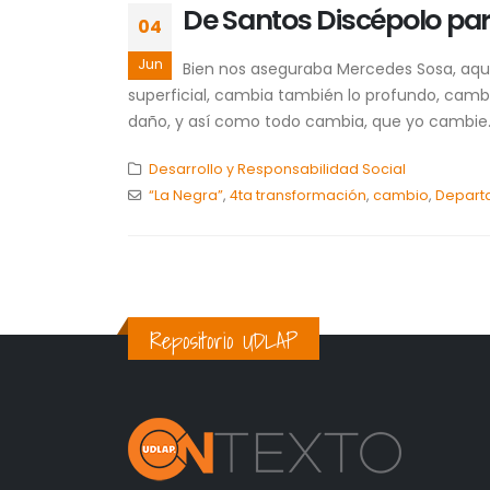
De Santos Discépolo par
04
Jun
Bien nos aseguraba Mercedes Sosa, aque
superficial, cambia también lo profundo, cam
daño, y así como todo cambia, que yo cambie..
Desarrollo y Responsabilidad Social
“La Negra”
,
4ta transformación
,
cambio
,
Depart
Repositorio UDLAP