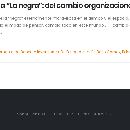
a “La negra”: del cambio organizacion
lla “Negra” eternamente maravillosa en el tiempo y el espacio,
bia el modo de pensar, cambia todo en este mundo … … cambia 
.
amento de Banca e Inversiones
,
Dr. Felipe de Jesús Bello Gómez
,
líde
Sobre ConTEXTO
UDLAP
DIRECTORIO
SITIOS A-Z